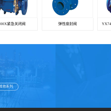
900X紧急关闭阀
弹性座封阀
YX7
其他系列