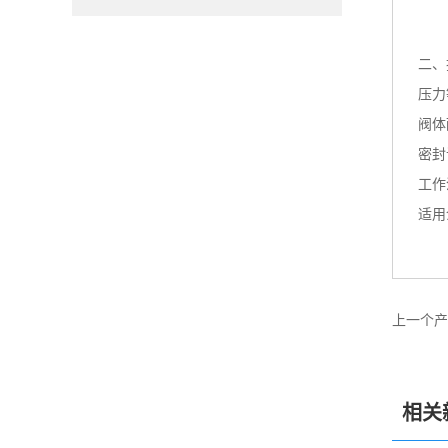
二、
压力等
阀体耐
密封试
工作
适用
上一个产
相关