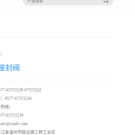
称：
座封阀
-67372228 67372222
577-67372226
务热线：
7-67372229
dv@cnsdv.com
浙江省温州市瓯北镇三桥工业区