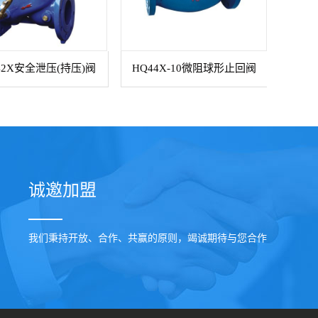
42X安全泄压(持压)阀
HQ44X-10微阻球形止回阀
诚邀加盟
我们秉持开放、合作、共赢的原则，竭诚期待与您合作