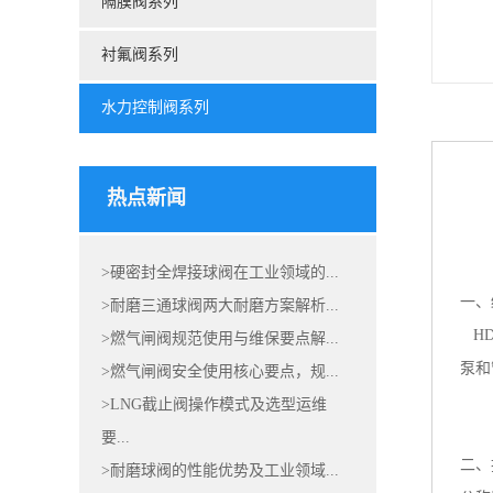
隔膜阀系列
衬氟阀系列
水力控制阀系列
热点新闻
>硬密封全焊接球阀在工业领域的...
一、
>耐磨三通球阀两大耐磨方案解析...
HD
>燃气闸阀规范使用与维保要点解...
泵和
>燃气闸阀安全使用核心要点，规...
>LNG截止阀操作模式及选型运维
要...
二、
>耐磨球阀的性能优势及工业领域...