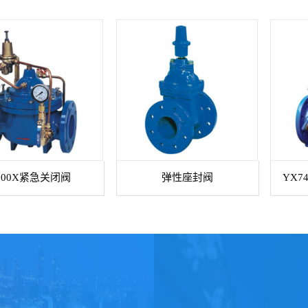
900X紧急关闭阀
弹性座封阀
YX7