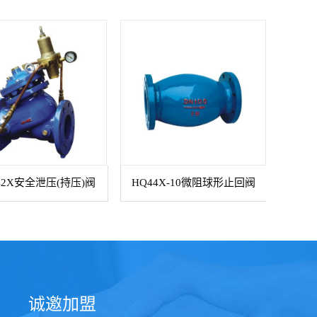
42X安全泄压(持压)阀
HQ44X-10微阻球形止回阀
诚邀加盟