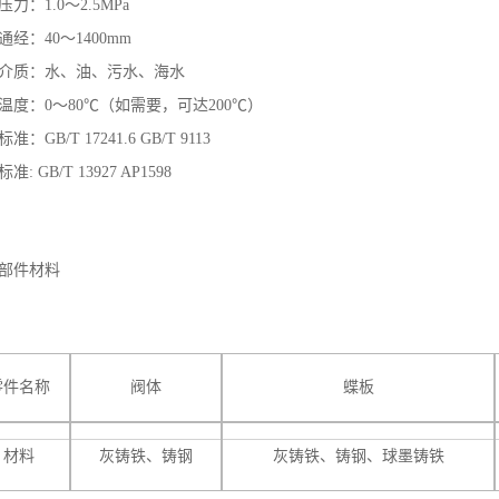
力：1.0～2.5MPa
通经：40～1400mm
介质：水、油、污水、海水
温度：0～80℃（如需要，可达200℃）
准：GB/T 17241.6 GB/T 9113
准: GB/T 13927 AP1598
部件材料
零件名称
阀体
蝶板
材料
灰铸铁、铸钢
灰铸铁、铸钢、球墨铸铁