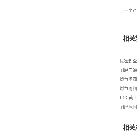
上一个产
相关
硬密封全
耐磨三通
燃气闸阀
燃气闸阀
LNG截
耐磨球阀
相关