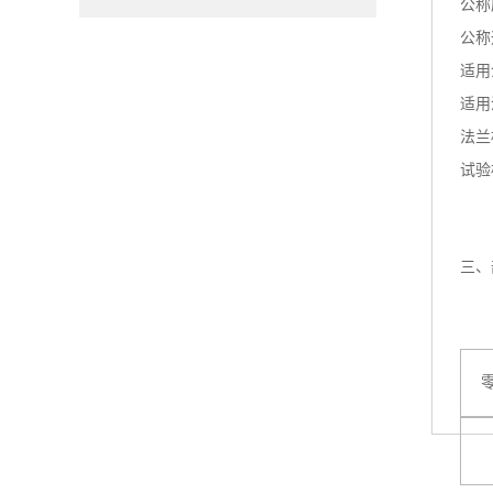
公称压
公称
适用
适用
法兰标
试验标
三、