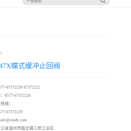
称：
H47X蝶式缓冲止回阀
-67372228 67372222
577-67372226
务热线：
7-67372229
dv@cnsdv.com
浙江省温州市瓯北镇三桥工业区