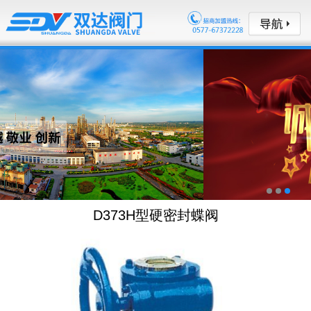
D373H型硬密封蝶阀