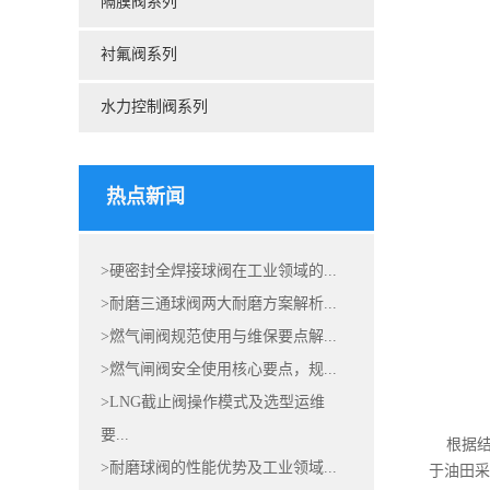
隔膜阀系列
衬氟阀系列
水力控制阀系列
热点新闻
>硬密封全焊接球阀在工业领域的...
>耐磨三通球阀两大耐磨方案解析...
>燃气闸阀规范使用与维保要点解...
>燃气闸阀安全使用核心要点，规...
>LNG截止阀操作模式及选型运维
要...
根据结构
>耐磨球阀的性能优势及工业领域...
于油田采