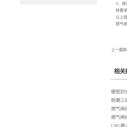
3、液
除要求
以上就
燃气闸
上一篇新
相关
硬密封
耐磨三
燃气闸
燃气闸
LNG