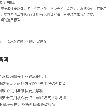
压执行机构
液压液体无腐蚀，冬季不冻之外，不受更多因素制约，系统简单，有推广
是
燃气闸阀
三种执行机构的相关内容介绍，希望对大家有所帮助。
阀的选用标准
闻：
温州双达燃气闸阀厂家建议
新闻
全焊接球阀在工业领域的应用
通球阀两大耐磨方案解析与工况选型指南
阀规范使用与维保要点解析
阀安全使用核心要点，规避燃气泄漏隐患
截止阀操作模式及选型运维要点详解