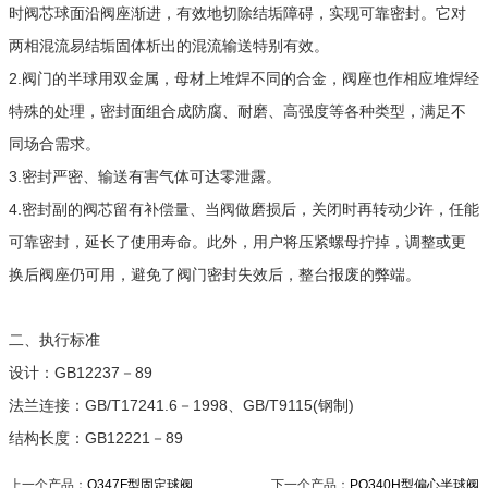
时阀芯球面沿阀座渐进，有效地切除结垢障碍，实现可靠密封。它对
两相混流易结垢固体析出的混流输送特别有效。
2.阀门的半球用双金属，母材上堆焊不同的合金，阀座也作相应堆焊经
特殊的处理，密封面组合成防腐、耐磨、高强度等各种类型，满足不
同场合需求。
3.密封严密、输送有害气体可达零泄露。
4.密封副的阀芯留有补偿量、当阀做磨损后，关闭时再转动少许，任能
可靠密封，延长了使用寿命。此外，用户将压紧螺母拧掉，调整或更
换后阀座仍可用，避免了阀门密封失效后，整台报废的弊端。
二、执行标准
设计：GB12237－89
法兰连接：GB/T17241.6－1998、GB/T9115(钢制)
结构长度：GB12221－89
上一个产品：
Q347F型固定球阀
下一个产品：
PQ340H型偏心半球阀