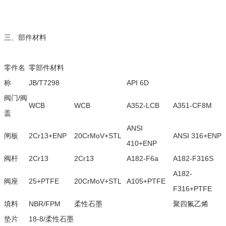
三、部件材料
零件名
零部件材料
称
JB/T7298
API 6D
阀门/阀
WCB
WCB
A352-LCB
A351-CF8M
盖
ANSI
闸板
2Cr13+ENP
20CrMoV+STL
ANSI 316+ENP
410+ENP
阀杆
2Cr13
2Cr13
A182-F6a
A182-F316S
A182-
阀座
25+PTFE
20CrMoV+STL
A105+PTFE
F316+PTFE
填料
NBR/FPM
柔性石墨
聚四氟乙烯
垫片
18-8/柔性石墨