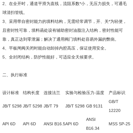
2、在全开时，通道平滑为直线，流阻系数*小，无压力损失，可通毛
球清扫管线。
3、采用带自密封能力的填料结构，无需经常调节，开、关*为轻便，
且密封性可靠，填料函处设有辅助密封油脂注入结构，密封性能可
靠，真正达到零泄漏；解决了通用阀门填料处容易外漏的弊病。
4、平板闸阀关闭时能自动卸掉内腔高压，保证使用安全。
5、全封闭结构，防护性能好，可适应全天候要求。
二、执行标准
设计标准
结构长度
连接法兰
实验与检验
压力-温度
产品标识
GB/T
JB/T 5298
JB/T 5298
JB/T 79
JB/T 5298
GB 9131
12220
ANSI
API 6D
API 6D
ANSI B16.5
API 6D
MSS SP-25
B16.34