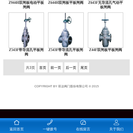
Z944H双闸板电动平板
Z644H双闸板平板闸阀
Z643F无导流孔气动平
闸阀
板闸阀
Z543F带导流孔平板闸
Z543F带导流孔平板闸
Z44F双闸板平板闸阀
阀
阀
共3页
首页
前一页
后一页
尾页
COPYRIGHT BY 双达阀门股份有限公司 © 2015
返回首页
一键拨号
在线留言
关于我们