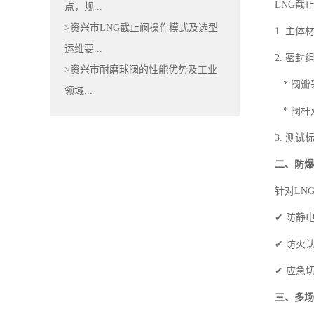
LNG截
点，规...
>资兴市LNG截止阀操作模式及选型
1. 主体
运维要...
2. 密封
>资兴市耐磨球阀的性能优势及工业
* 阀瓣
领域...
* 阀杆
3. 测试
二、防爆
针对LN
✔ 防静
✔ 防火
✔ 应急
三、多场