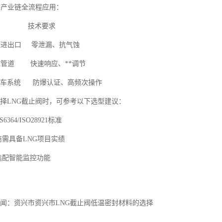
G产业链全流程应用：
景 技术要求
罐进出口 零泄漏、抗气蚀
收管道 快速响应、**调节
卸车系统 防爆认证、高频次操作
择LNG截止阀时，可参考以下选型建议：
6364/ISO28921标准
商需具备LNG项目实绩
选配智能监控功能
闻：资兴市资兴市
LNG截止阀低温密封材料的选择