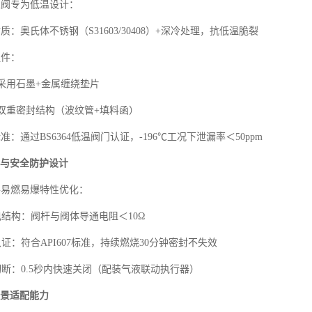
止阀专为低温设计：
材质：奥氏体不锈钢（S31603/30408）+深冷处理，抗低温脆裂
组件：
采用石墨+金属缠绕垫片
双重密封结构（波纹管+填料函）
标准：通过BS6364低温阀门认证，-196℃工况下泄漏率＜50ppm
与安全防护设计
G易燃易爆特性优化：
电结构：阀杆与阀体导通电阻＜10Ω
认证：符合API607标准，持续燃烧30分钟密封不失效
切断：0.5秒内快速关闭（配装气液联动执行器）
景适配能力