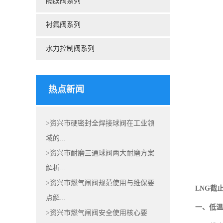
隔膜阀系列
衬氟阀系列
水力控制阀系列
热点新闻
>资兴市硬密封全焊接球阀在工业领
域的...
>资兴市耐磨三通球阀两大耐磨方案
解析...
>资兴市燃气闸阀规范使用与维保要
LNG截
点解...
一、低温
>资兴市燃气闸阀安全使用核心要