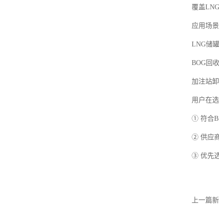
覆盖LN
应用场
LNG储
BOG回
加注站
用户在选
① 符合BS
② 供应
③ 优先
上一篇新